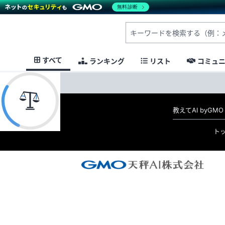
無料診断
すべて
ランキング
リスト
コミュ
教えてAI byG
ト