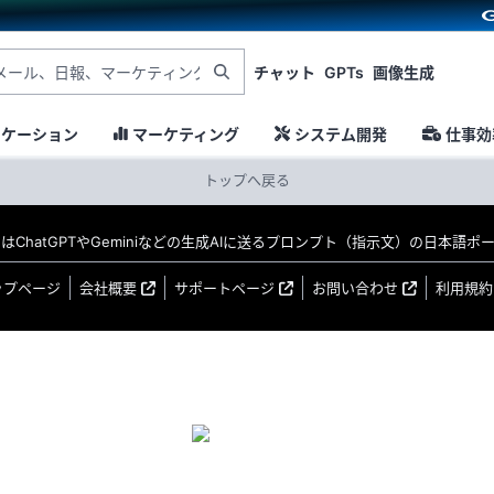
チャット
GPTs
画像生成
ニケーション
マーケティング
システム開発
仕事効
トップへ戻る
MO はChatGPTやGeminiなどの生成AIに送るプロンプト（指示文）の日本語
ップページ
会社概要
サポートページ
お問い合わせ
利用規約