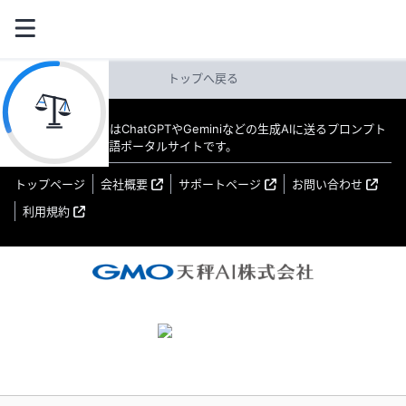
トップへ戻る
教えてAI byGMO はChatGPTやGeminiなどの生成AIに送るプロンプト
（指示文）の日本語ポータルサイトです。
トップページ
会社概要
サポートページ
お問い合わせ
利用規約