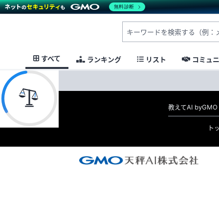
無料診断
すべて
ランキング
リスト
コミュ
教えてAI byG
ト