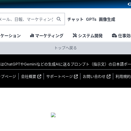
チャット
GPTs
画像生成
ニケーション
マーケティング
システム開発
仕事効
トップへ戻る
MO はChatGPTやGeminiなどの生成AIに送るプロンプト（指示文）の日本語
ップページ
会社概要
サポートページ
お問い合わせ
利用規約