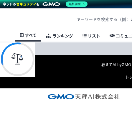
無料診断
すべて
ランキング
リスト
コミュ
教えてAI byG
ト