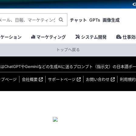
チャット
GPTs
画像生成
ニケーション
マーケティング
システム開発
仕事効
トップへ戻る
MO はChatGPTやGeminiなどの生成AIに送るプロンプト（指示文）の日本語
ップページ
会社概要
サポートページ
お問い合わせ
利用規約