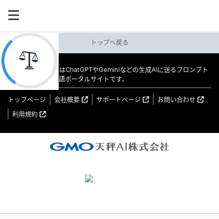
トップへ戻る
教えてAI byGMO はChatGPTやGeminiなどの生成AIに送るプロンプト
（指示文）の日本語ポータルサイトです。
トップページ
会社概要
サポートページ
お問い合わせ
利用規約