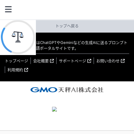
トップへ戻る
教えてAI byGMO はChatGPTやGeminiなどの生成AIに送るプロンプト
（指示文）の日本語ポータルサイトです。
トップページ
会社概要
サポートページ
お問い合わせ
利用規約