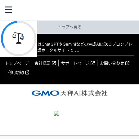
トップへ戻る
教えてAI byGMO はChatGPTやGeminiなどの生成AIに送るプロンプト
（指示文）の日本語ポータルサイトです。
トップページ
会社概要
サポートページ
お問い合わせ
利用規約