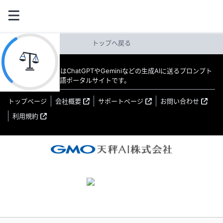
トップへ戻る
教えてAI byGMO はChatGPTやGeminiなどの生成AIに送るプロンプト
（指示文）の日本語ポータルサイトです。
トップページ
会社概要
サポートページ
お問い合わせ
利用規約