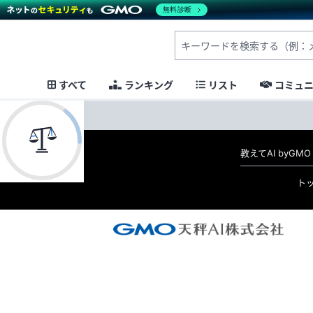
無料診断
すべて
ランキング
リスト
コミュ
教えてAI byG
ト