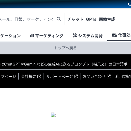
チャット
GPTs
画像生成
仕事効
ニケーション
マーケティング
システム開発
トップへ戻る
MO はChatGPTやGeminiなどの生成AIに送るプロンプト（指示文）の日本語
ップページ
会社概要
サポートページ
お問い合わせ
利用規約