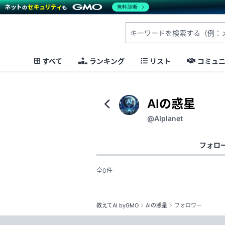
無料診断
すべて
ランキング
リスト
コミュ
AIの惑星
@AIplanet
フォロ
全0件
教えてAI byGMO
AIの惑星
フォロワー