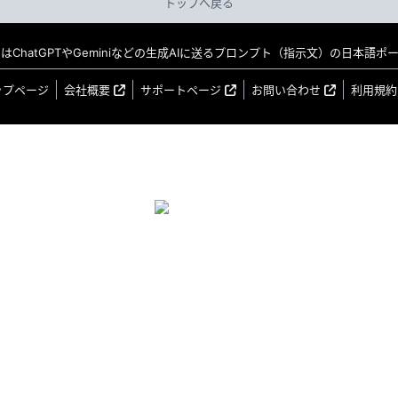
トップへ戻る
MO はChatGPTやGeminiなどの生成AIに送るプロンプト（指示文）の日本語
ップページ
会社概要
サポートページ
お問い合わせ
利用規約