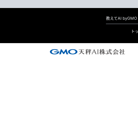
教えてAI byG
ト