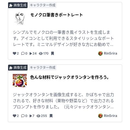
画像生成
キャラクター作成
モノクロ筆書きポートレート
シンプルでモノクロの一筆書き風イラストを生成しま
す。アイコンとして利用できるスタイリッシュなポート
レートです。ミニマルデザインが好きな方にお勧めで
す。
Rin5rira
2
0
24
170
画像生成
キャラクター作成
色んな材料でジャックオランタンを作ろう。
ジャックオランタンを画像生成すると、かぼちゃで出力
されるで、好きな材料（果物や野菜など）で出力される
プロンプトを作りました。（元々ジャックオランタンは
カブだったそうです！） 好きな材料で、あなたのジャッ
Rin5rira
2
0
7
255
クオランタンを作ってください。 #illustration
#midjourny #Hallowee