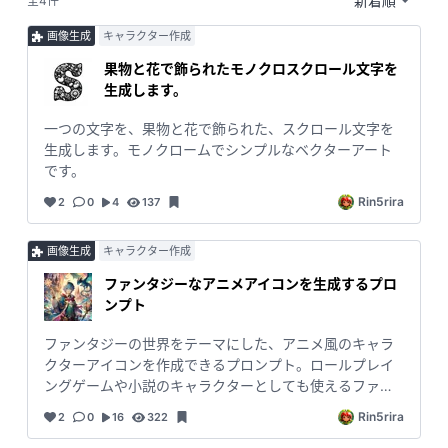
全4件
画像生成
キャラクター作成
果物と花で飾られたモノクロスクロール文字を
生成します。
一つの文字を、果物と花で飾られた、スクロール文字を
生成します。モノクロームでシンプルなベクターアート
です。
Rin5rira
2
0
4
137
画像生成
キャラクター作成
ファンタジーなアニメアイコンを生成するプロ
ンプト
ファンタジーの世界をテーマにした、アニメ風のキャラ
クターアイコンを作成できるプロンプト。ロールプレイ
ングゲームや小説のキャラクターとしても使えるファン
タジックなデザインで、SNSやオンラインプロフィール
Rin5rira
2
0
16
322
で目立つアイコンを生成します。