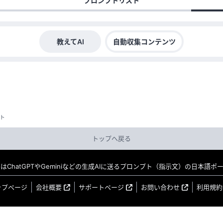
プロンプトリスト
教えてAI
自動収集コンテンツ
ト
トップへ戻る
MO はChatGPTやGeminiなどの生成AIに送るプロンプト（指示文）の日本語
ップページ
会社概要
サポートページ
お問い合わせ
利用規約