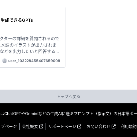
生成できるGPTs
クターの詳細を質問されるので
ニメ調のイラストが出力されま
などを出力したいと回答すると
装や背景を変更したい場合は、
user_103228455407659008
の変更を加えて
点 ・ ・ ## #DALLE3 #画像生成
トップへ戻る
MO はChatGPTやGeminiなどの生成AIに送るプロンプト（指示文）の日本語
ップページ
会社概要
サポートページ
お問い合わせ
利用規約