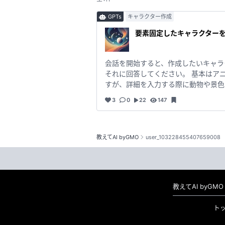
GPTs
キャラクター作成
要素固定したキャラクターを
会話を開始すると、作成したいキャラ
それに回答してください。 基本はア
すが、詳細を入力する際に動物や景色
それに沿った質問に変わります。 服
3
0
22
147
以下のようにプロンプトを入力してください。 下記
ください。 ##変更
教えてAI byGMO
user_103228455407659008
教えてAI byG
ト