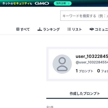
無料診断
すべて
ランキング
リスト
コミュ
user_1032284
@user_103228455
1
0
プロンプト
フォ
作成したプロンプト
全1件