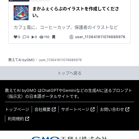
まかふぇくらぶのイラストを作成してくださ
い。
カフェ風に、コーヒーカップ、保護者のイラストなど
user_113641611074686976
0
0
0
110
教えてAI byGMO
user_113641611074686976
トップへ戻る
教えてAI byGMO はChatGPTやGeminiなどの生成AIに送るプロンプト
（指示文）の日本語ポータルサイトです。
トップページ
会社概要
サポートページ
お問い合わせ
利用規約