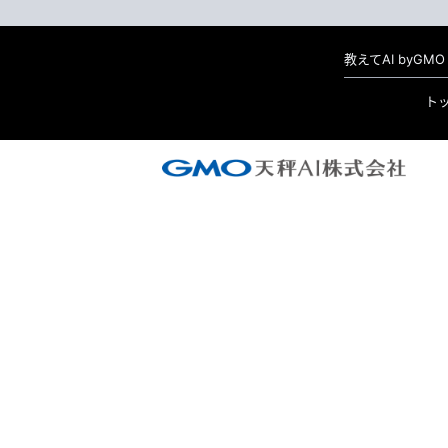
教えてAI byG
ト