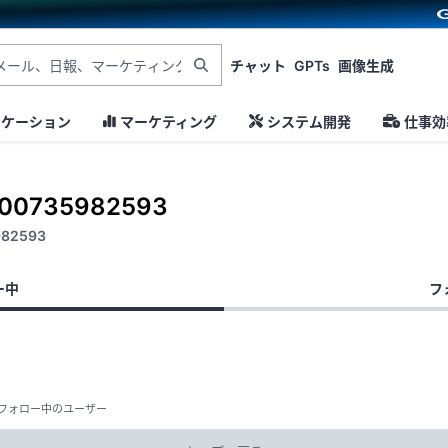
チャット
GPTs
画像生成
ニケーション
マーケティング
システム開発
仕事効
100735982593
982593
ー中
フ
フォロー中のユーザー