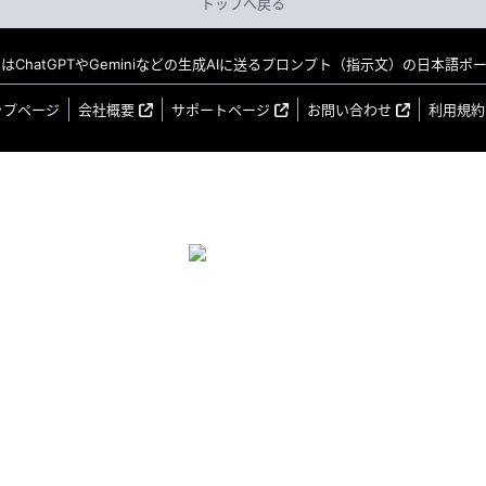
トップへ戻る
MO はChatGPTやGeminiなどの生成AIに送るプロンプト（指示文）の日本語
ップページ
会社概要
サポートページ
お問い合わせ
利用規約