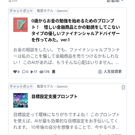
全2件
チャットボット
推奨モデル - Gemini
0歳からお金の勉強を始めるためのプロンプ
ト！ 怪しい金融商品とかの勧誘をしてこない
タイプの優しいファイナンシャルアドバイザー
を作ってみた。ver.1
お金の相談をしたい。 でも、ファイナンシャルプランナ
ーは私のことを騙して金融商品を売りつけるかもしれな
い！ このAIがあれば、もうそんな心配はいりません。お
金に関する知恵を詰め込んだ、現代の渋沢栄一を模した
人生投資家
6
0
17
178
AIが、本質を答えます。 思う存分、あなたの心配事を相
談してください！
チャットボット
推奨モデル - Gemini
目標設定支援プロンプト
目標設定って曖昧になりがちですよね！ このプロンプト
を使えば、AIが最も効果的な目標設定をお手伝いしてく
れます。 10年後の自分を想像することで、今やるべきこ
とが何なのかを明確にしましょう！