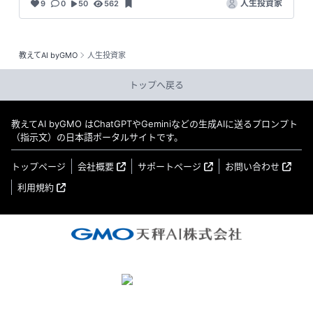
人生投資家
9
0
50
562
教えてAI byGMO
人生投資家
トップへ戻る
教えてAI byGMO はChatGPTやGeminiなどの生成AIに送るプロンプト
（指示文）の日本語ポータルサイトです。
トップページ
会社概要
サポートページ
お問い合わせ
利用規約