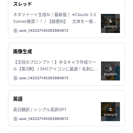
スレッド
ネタツイート生成AI！最新版！ ※Claude 3.5
5
Sonnet推奨！！ / 【超便利】 文体を一発変
prompts
換！ 【超かんたん】 / ...
user_142337145293980672
画像生成
【注目のプロンプト！】ゆるキャラ作成ツー
5
ル【第2弾】 / SNSアイコンに最適！名刺に使
prompts
えるあなたの画像 / ...
user_142337145293980672
英語
2
英日翻訳 / シンプル英訳GPT
prompts
user_142337145293980672