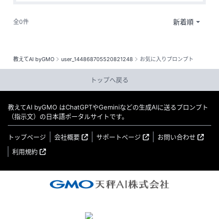
全0件
教えてAI byGMO
user_144868705520821248
お気に入りプロンプト
トップへ戻る
教えてAI byGMO はChatGPTやGeminiなどの生成AIに送るプロンプト
（指示文）の日本語ポータルサイトです。
トップページ
会社概要
サポートページ
お問い合わせ
利用規約