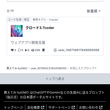
全1件
コード生成・修正
推奨モデル - Claude
クロード3.7coder
ウェブアプリ開発支援
user_106718917849069568
3
0
0
299
教えてAI byGMO
user_167694237834588160
お気に入りプロンプト
トップへ戻る
教えてAI byGMO はChatGPTやGeminiなどの生成AIに送るプロンプト
（指示文）の日本語ポータルサイトです。
トップページ
会社概要
サポートページ
お問い合わせ