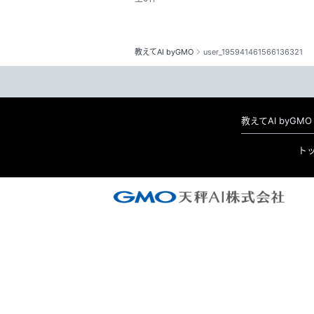
教えてAI byGMO
user_195941461566136321
教えてAI byG
ト