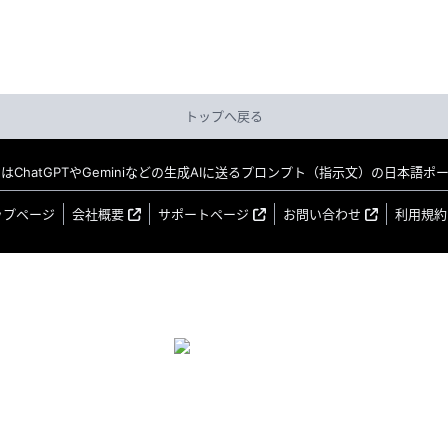
トップへ戻る
MO はChatGPTやGeminiなどの生成AIに送るプロンプト（指示文）の日本語
ップページ
会社概要
サポートページ
お問い合わせ
利用規約