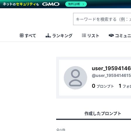
無料診断
すべて
ランキング
リスト
コミュ
user_1959414
@user_195941461
0
1
プロンプト
フォ
作成したプロンプト
全0件