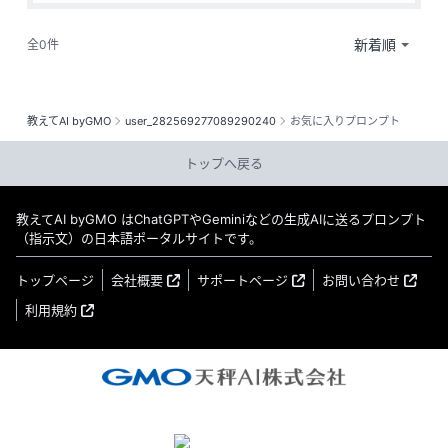
全0件
教えてAI byGMO
user_282569277089290240
お気に入りプロンプト
トップへ戻る
教えてAI byGMO はChatGPTやGeminiなどの生成AIに送るプロンプト
（指示文）の日本語ポータルサイトです。
トップページ
会社概要
サポートページ
お問い合わせ
利用規約