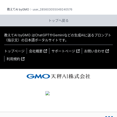
教えてAI byGMO
user_285603055049240576
トップへ戻る
教えてAI byGMO はChatGPTやGeminiなどの生成AIに送るプロンプト
（指示文）の日本語ポータルサイトです。
トップページ
会社概要
サポートページ
お問い合わせ
利用規約