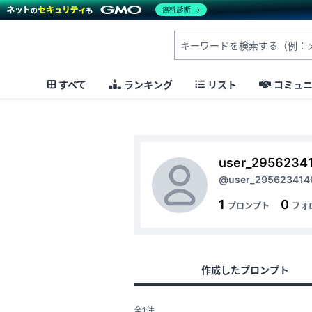
無料診断
すべて
ランキング
リスト
コミュ
user_2956234
@user_295623414
1
0
プロンプト
フォ
作成したプロンプト
全1件