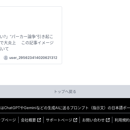
?」“パーカー論争”引き起こ
トで大炎上 この記事イメージ
描いて
user_295623414020621312
トップへ戻る
MO はChatGPTやGeminiなどの生成AIに送るプロンプト（指示文）の日本語
ップページ
会社概要
サポートページ
お問い合わせ
利用規約