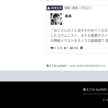
画像生成
物語・脚本・プロット
ああ
「おじさんが人と話すのやめてくれない
したコラムニスト、またも衝撃ポス
の挿絵イラストをモノクロ劇画調で 
0
0
1
134
教えてAI byGMO
user_295623414020621312
教えてAI byG
ト