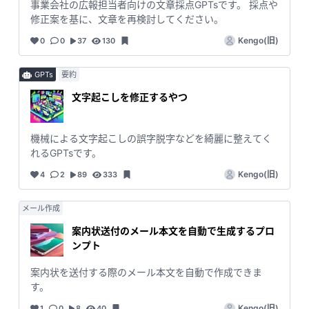
事業会社の広報担当者向けの文章採点GPTsです。 採点や
修正案を基に、文章を再検討してください。
Kengo(旧)
0
0
37
130
GPTs
要約
文字起こしを修正するやつ
機械による文字起こしの誤字脱字などを綺麗に整えてく
れるGPTsです。
Kengo(旧)
4
2
89
333
メール作成
案内状送付のメール本文を自動で生成するプロ
ンプト
案内状を送付する際のメール本文を自動で作成できま
す。
Kengo(旧)
1
0
8
40