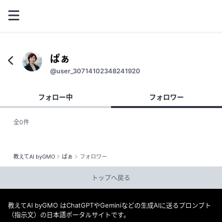
ぱぁ
@user_30714102348241920
フォロー中
フォロワー
全0件
教えてAI byGMO
ぱぁ
フォロワー
トップへ戻る
教えてAI byGMO はChatGPTやGeminiなどの生成AIに送るプロンプト
（指示文）の日本語ポータルサイトです。