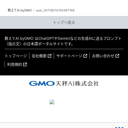
教えてAI byGMO
user_30718014740487168
トップへ戻る
教えてAI byGMO はChatGPTやGeminiなどの生成AIに送るプロンプト
（指示文）の日本語ポータルサイトです。
トップページ
会社概要
サポートページ
お問い合わせ
利用規約