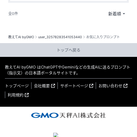
全0件
教えてAI byGMO
user_32578283541053440
お気に入りプロンプト
トップへ戻る
教えてAI byGMO はChatGPTやGeminiなどの生成AIに送るプロンプト
（指示文）の日本語ポータルサイトです。
トップページ
会社概要
サポートページ
お問い合わせ
利用規約