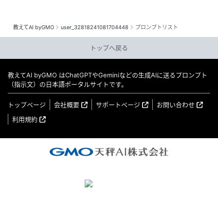
教えてAI byGMO
user_32818241081704448
プロンプトリスト
トップへ戻る
教えてAI byGMO はChatGPTやGeminiなどの生成AIに送るプロンプト
（指示文）の日本語ポータルサイトです。
トップページ
会社概要
サポートページ
お問い合わせ
利用規約