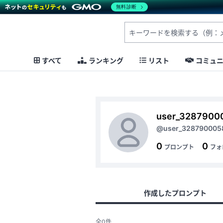
無料診断
すべて
ランキング
リスト
コミュ
user_3287900
@user_328790005
0
0
プロンプト
フォ
作成したプロンプト
全0件