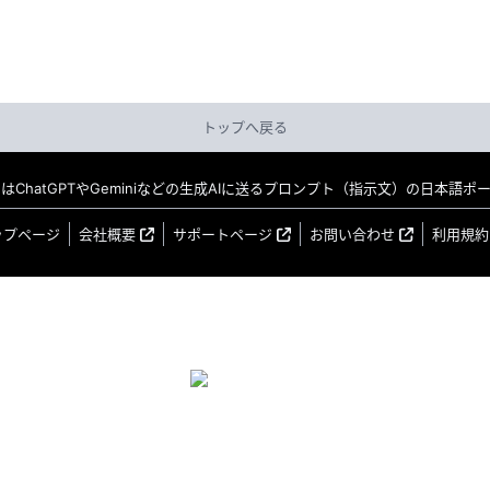
トップへ戻る
MO はChatGPTやGeminiなどの生成AIに送るプロンプト（指示文）の日本語
ップページ
会社概要
サポートページ
お問い合わせ
利用規約