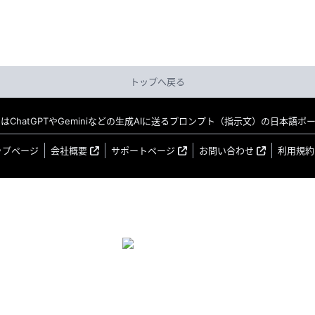
トップへ戻る
MO はChatGPTやGeminiなどの生成AIに送るプロンプト（指示文）の日本語
ップページ
会社概要
サポートページ
お問い合わせ
利用規約