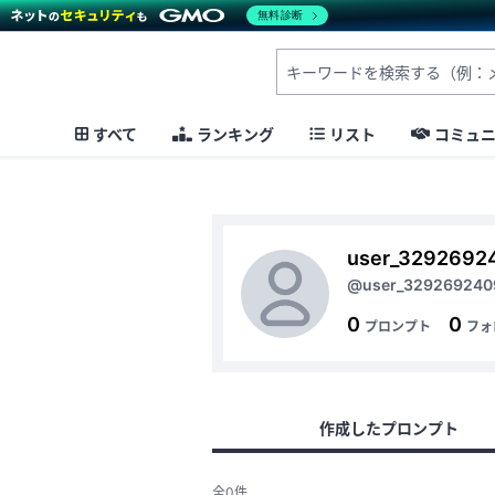
無料診断
すべて
ランキング
リスト
コミュ
user_3292692
@user_329269240
0
0
プロンプト
フォ
作成したプロンプト
全0件