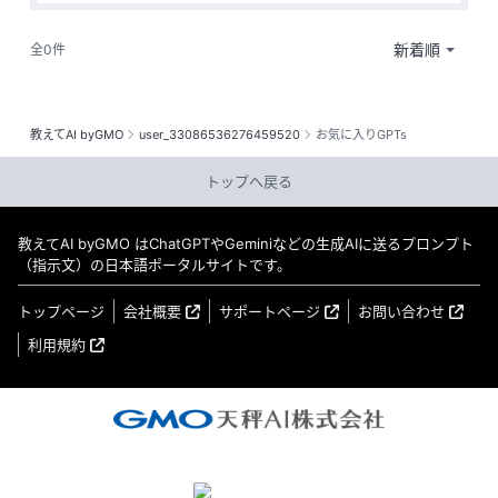
全0件
教えてAI byGMO
user_33086536276459520
お気に入りGPTs
トップへ戻る
教えてAI byGMO はChatGPTやGeminiなどの生成AIに送るプロンプト
（指示文）の日本語ポータルサイトです。
トップページ
会社概要
サポートページ
お問い合わせ
利用規約