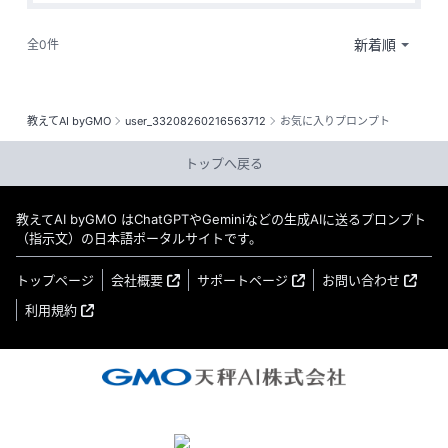
全0件
教えてAI byGMO
user_33208260216563712
お気に入りプロンプト
トップへ戻る
教えてAI byGMO はChatGPTやGeminiなどの生成AIに送るプロンプト
（指示文）の日本語ポータルサイトです。
トップページ
会社概要
サポートページ
お問い合わせ
利用規約