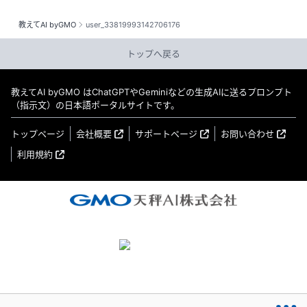
教えてAI byGMO
user_33819993142706176
トップへ戻る
教えてAI byGMO はChatGPTやGeminiなどの生成AIに送るプロンプト
（指示文）の日本語ポータルサイトです。
トップページ
会社概要
サポートページ
お問い合わせ
利用規約