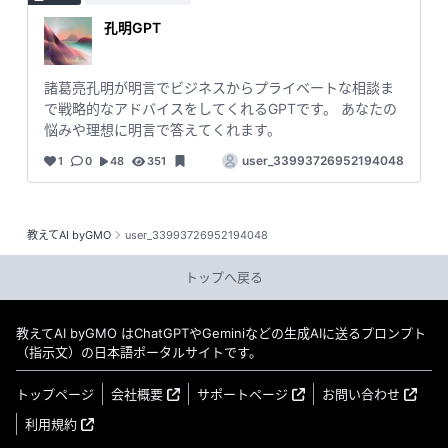
孔明GPT
諸葛亮孔明が明言でビジネスからプライベートな相談ま
で戦略的なアドバイスをしてくれるGPTです。 あなたの
悩みや理想に明言で答えてくれます。
user_33993726952194048
1
0
48
351
教えてAI byGMO
user_33993726952194048
トップへ戻る
教えてAI byGMO はChatGPTやGeminiなどの生成AIに送るプロンプト
（指示文）の日本語ポータルサイトです。
トップページ
会社概要
サポートページ
お問い合わせ
利用規約