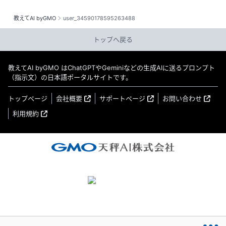
教えてAI byGMO
user_34590178595263488
トップへ戻る
教えてAI byGMO はChatGPTやGeminiなどの生成AIに送るプロンプト
（指示文）の日本語ポータルサイトです。
トップページ
会社概要
サポートページ
お問い合わせ
利用規約