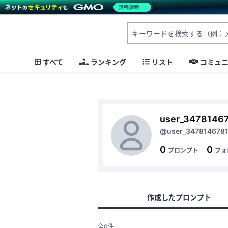
無料診断
すべて
ランキング
リスト
コミュ
user_3478146
@user_347814678
0
0
プロンプト
フォ
作成したプロンプト
全0件