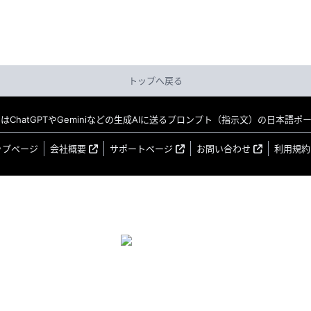
トップへ戻る
MO はChatGPTやGeminiなどの生成AIに送るプロンプト（指示文）の日本語
ップページ
会社概要
サポートページ
お問い合わせ
利用規約