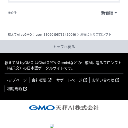
全0件
教えてAI byGMO
user_35090195753430016
お気に入りプロンプト
トップへ戻る
教えてAI byGMO はChatGPTやGeminiなどの生成AIに送るプロンプト
（指示文）の日本語ポータルサイトです。
トップページ
会社概要
サポートページ
お問い合わせ
利用規約