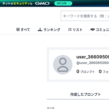
無料診断
すべて
ランキング
リスト
コミュ
user_366095
@user_366095090
0
0
プロンプト
フォ
作成したプロンプト
全0件