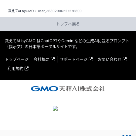
教えてAI byGMO
user_36802906227276800
トップへ戻る
教えてAI byGMO はChatGPTやGeminiなどの生成AIに送るプロンプト
（指示文）の日本語ポータルサイトです。
トップページ
会社概要
サポートページ
お問い合わせ
利用規約