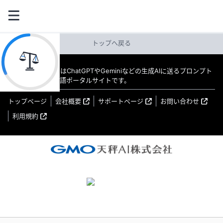
トップへ戻る
教えてAI byGMO はChatGPTやGeminiなどの生成AIに送るプロンプト
（指示文）の日本語ポータルサイトです。
トップページ
会社概要
サポートページ
お問い合わせ
利用規約