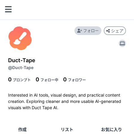
フォロー
シェア
Duct-Tape
@Duct-Tape
0
0
0
プロンプト
フォロー中
フォロワー
Interested in AI tools, visual design, and practical content 
creation. Exploring cleaner and more usable AI-generated 
visuals with Duct Tape AI.
作成
リスト
お気に入り