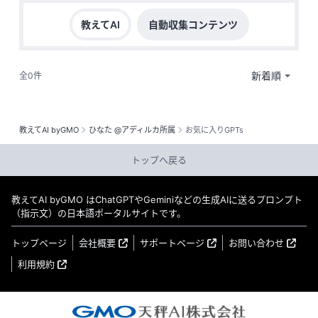
教えてAI
自動収集コンテンツ
全0件
教えてAI byGMO
ひなた @アディルカ所属
お気に入りGPTs
トップへ戻る
教えてAI byGMO はChatGPTやGeminiなどの生成AIに送るプロンプト
（指示文）の日本語ポータルサイトです。
トップページ
会社概要
サポートページ
お問い合わせ
利用規約