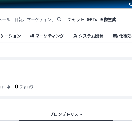
チャット
GPTs
画像生成
ニケーション
マーケティング
システム開発
仕事効
0
ロー中
フォロワー
プロンプトリスト