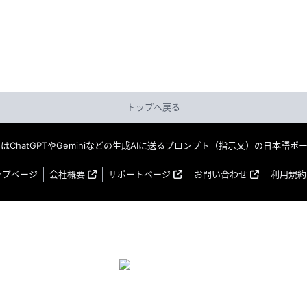
トップへ戻る
MO はChatGPTやGeminiなどの生成AIに送るプロンプト（指示文）の日本語
ップページ
会社概要
サポートページ
お問い合わせ
利用規約