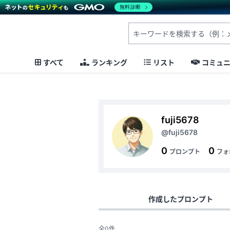
無料診断
すべて
ランキング
リスト
コミュ
fuji5678
@fuji5678
0
0
プロンプト
フォ
作成したプロンプト
全0件