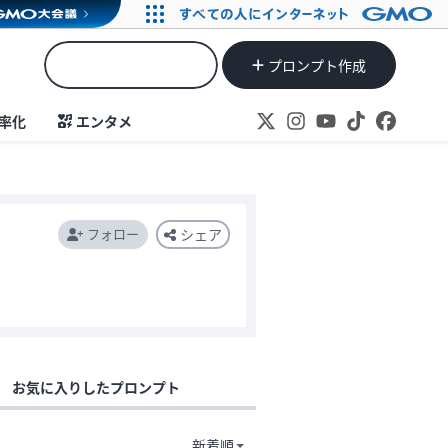
プロンプト作成
率化
エンタメ
フォロー
シェア
お気に入りしたプロンプト