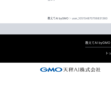
教えてAI byGMO
user_105154870706831360
教えてAI byG
ト