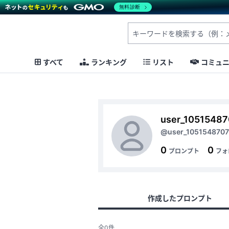
無料診断
すべて
ランキング
リスト
コミュ
user_1051548
@user_105154870
0
0
プロンプト
フォ
作成したプロンプト
全0件