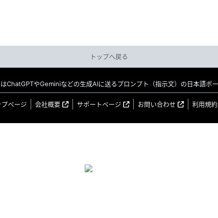
トップへ戻る
MO はChatGPTやGeminiなどの生成AIに送るプロンプト（指示文）の日本語
ップページ
会社概要
サポートページ
お問い合わせ
利用規約