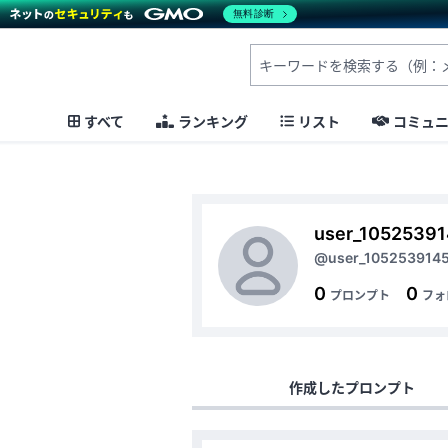
無料診断
すべて
ランキング
リスト
コミュ
user_1052539
@user_105253914
0
0
プロンプト
フォ
作成したプロンプト