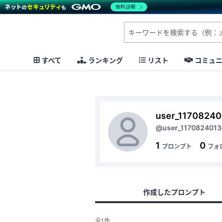
無料診断
すべて
ランキング
リスト
コミュ
user_1170824
@user_117082401
1
0
プロンプト
フォ
作成したプロンプト
全1件