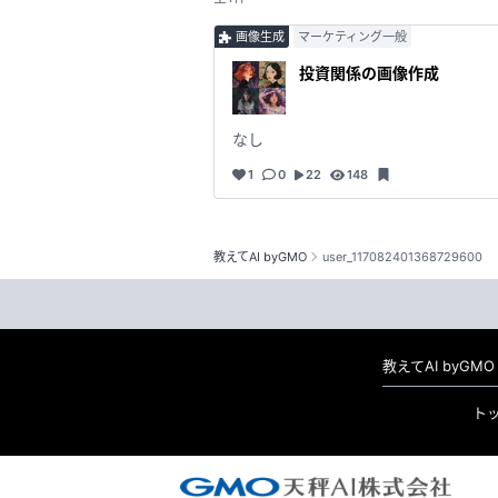
画像生成
マーケティング一般
投資関係の画像作成
なし
1
0
22
148
教えてAI byGMO
user_117082401368729600
教えてAI byG
ト