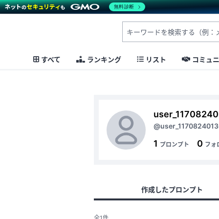
無料診断
すべて
ランキング
リスト
コミュ
user_1170824
@user_117082401
1
0
プロンプト
フォ
作成したプロンプト
全1件