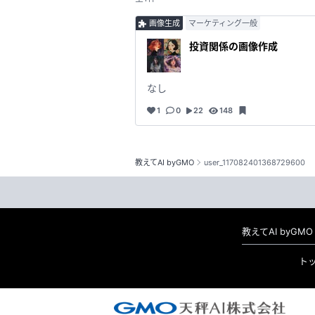
画像生成
マーケティング一般
投資関係の画像作成
なし
1
0
22
148
教えてAI byGMO
user_117082401368729600
教えてAI byG
ト