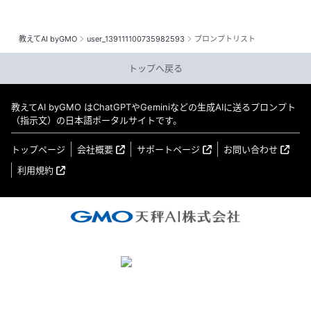
教えてAI byGMO
user_139111100735982593
プロンプトリスト
トップへ戻る
教えてAI byGMO はChatGPTやGeminiなどの生成AIに送るプロンプト
（指示文）の日本語ポータルサイトです。
トップページ
会社概要
サポートページ
お問い合わせ
利用規約