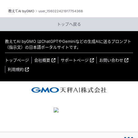
教えてAI byGMO
user_156022421917754368
トップへ戻る
教えてAI byGMO はChatGPTやGeminiなどの生成AIに送るプロンプト
（指示文）の日本語ポータルサイトです。
トップページ
会社概要
サポートページ
お問い合わせ
利用規約