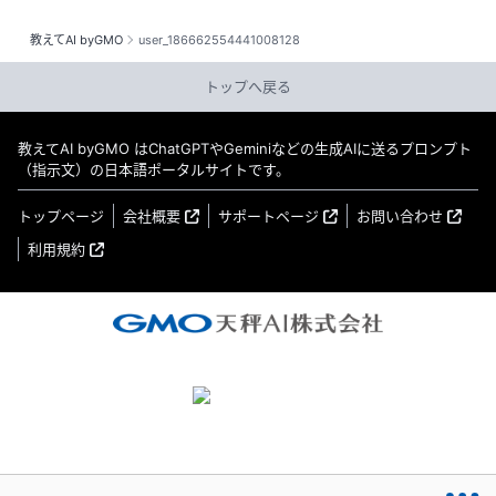
教えてAI byGMO
user_186662554441008128
トップへ戻る
教えてAI byGMO はChatGPTやGeminiなどの生成AIに送るプロンプト
（指示文）の日本語ポータルサイトです。
トップページ
会社概要
サポートページ
お問い合わせ
利用規約